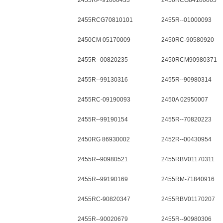
2455RP-91000433
2450RCG84180065
2455RCG70810101
2455R--01000093
2450CM 05170009
2450RC-90580920
2455R--00820235
2450RCM90980371
2455R--99130316
2455R--90980314
2455RC-09190093
2450A 02950007
2455R--99190154
2455R--70820223
2450RG 86930002
2452R--00430954
2455R--90980521
2455RBV01170311
2455R--99190169
2455RM-71840916
2455RC-90820347
2455RBV01170207
2455R--90020679
2455R--90980306