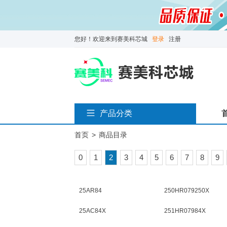
您好！欢迎来到赛美科芯城
登录
注册
产品分类
首页
>
商品目录
0
1
2
3
4
5
6
7
8
9
25AR84
250HR079250X
25AC84X
251HR07984X