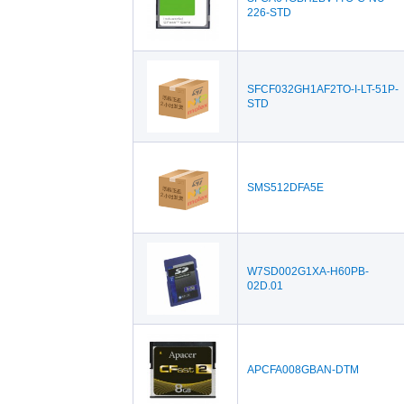
226-STD
SFCF032GH1AF2TO-I-LT-51P-
STD
SMS512DFA5E
W7SD002G1XA-H60PB-
02D.01
APCFA008GBAN-DTM