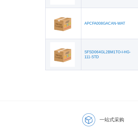
APCFA008GACAN-WAT
SFSD064GL2BM1TO-I-HG-
111-STD
一站式采购