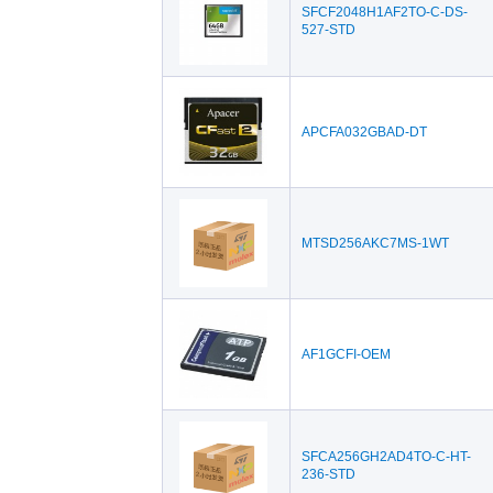
SFCF2048H1AF2TO-C-DS-
527-STD
APCFA032GBAD-DT
MTSD256AKC7MS-1WT
AF1GCFI-OEM
SFCA256GH2AD4TO-C-HT-
236-STD