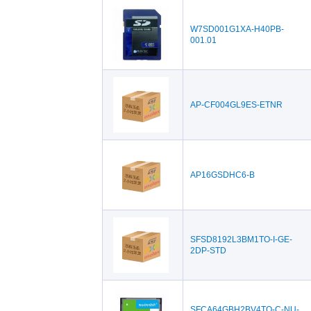
y(2)
Red Lion(4)
San
W7SD001G1XA-H40PB-
TDK Corporation(86)
Ter
001.01
4D Systems(2)
AP-CF004GL9ES-ETNR
AP16GSDHC6-B
SFSD8192L3BM1TO-I-GE-
2DP-STD
SFCA64GBH2BV4TO-C-NU-