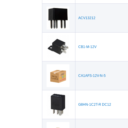
ACV13212
CB1-M-12V
CA1AFS-12V-N-5
G8HN-1C2T-R DC12