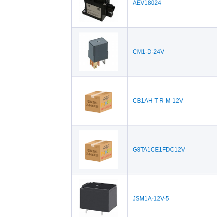
AEV18024
CM1-D-24V
CB1AH-T-R-M-12V
G8TA1CE1FDC12V
JSM1A-12V-5