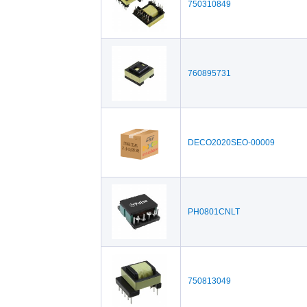
750310849
760895731
DECO2020SEO-00009
PH0801CNLT
750813049